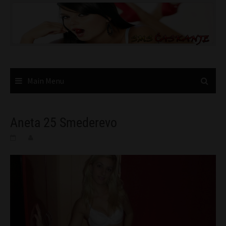
Skip
to
content
Main Menu
Aneta 25 Smederevo