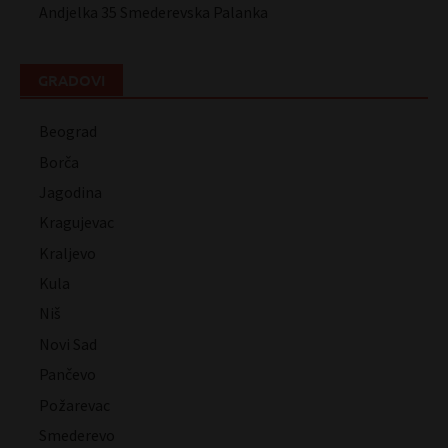
Andjelka 35 Smederevska Palanka
GRADOVI
Beograd
Borča
Jagodina
Kragujevac
Kraljevo
Kula
Niš
Novi Sad
Pančevo
Požarevac
Smederevo