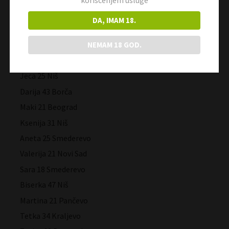
Izabela 29 Novi Sad
DA, IMAM 18.
Lena 44 Kraljevo
NEMAM 18 GOD.
Blagica 43 Beograd
Ivona 18 Pančevo
Jeca 25 Niš
Darija 43 Borča
Maki 21 Beograd
Ksenija 31 Niš
Aneta 25 Smederevo
Valerija 21 Novi Sad
Sara 18 Smederevo
Biserka 47 Niš
Martina 21 Pančevo
Tetka 34 Kraljevo