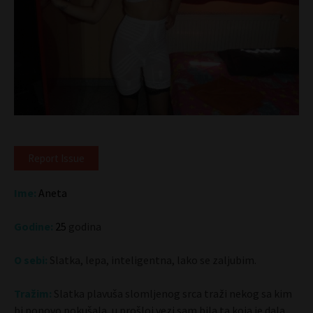
Report Issue
Ime:
Aneta
Godine:
25
godina
O sebi:
Slatka, lepa, inteligentna, lako se zaljubim.
Tražim:
Slatka plavuša slomljenog srca traži nekog sa kim
bi ponovo pokušala, u prošloj vezi sam bila ta koja je dala