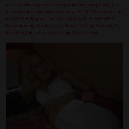
ne želite više da primate sms poruke od dama prijavljenih
na ovom sajtu, ukucajte u sms poruci STOP PR i pošaljite na
broj 6292. Reklamacije na broj 064/045-41-42 MediaSMS
Pružalac usluge Dopler d.o.o., Bulevar Mihajla Pupina 6/16,
Novi Beograd, tel. za reklamacije: 011/214-3050