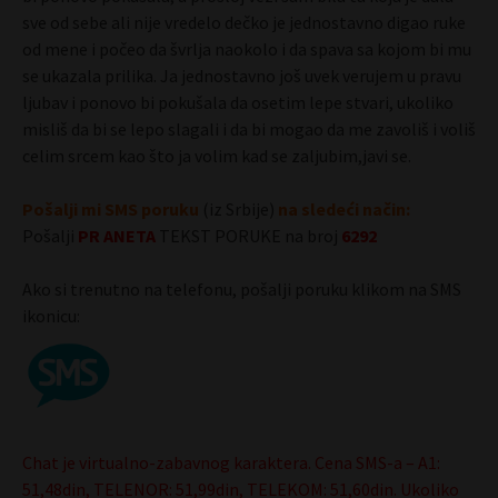
sve od sebe ali nije vredelo dečko je jednostavno digao ruke
od mene i počeo da švrlja naokolo i da spava sa kojom bi mu
se ukazala prilika. Ja jednostavno još uvek verujem u pravu
ljubav i ponovo bi pokušala da osetim lepe stvari, ukoliko
misliš da bi se lepo slagali i da bi mogao da me zavoliš i voliš
celim srcem kao što ja volim kad se zaljubim,javi se.
Pošalji mi SMS poruku
(iz Srbije)
na sledeći način:
Pošalji
PR
ANETA
TEKST PORUKE na broj
6292
Ako si trenutno na telefonu, pošalji poruku klikom na SMS
ikonicu:
Chat je virtualno-zabavnog karaktera. Cena SMS-a – A1:
51,48din, TELENOR: 51,99din, TELEKOM: 51,60din. Ukoliko