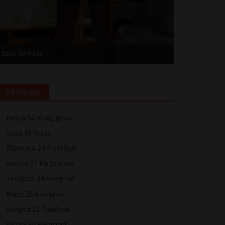
Ribetina 24 Novi Sad
Vesela 21 Pož
DEVOJKE
Petra 56 Kragujevac
Sosa 30 Vršac
Ribetina 24 Novi Sad
Vesela 21 Požarevac
Teodora 34 Beograd
Maca 25 Kraljevo
Sonjica 21 Pančevo
Višnja 34 Beograd