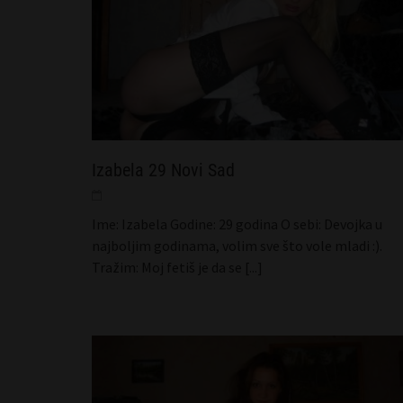
Palanka
Petra 56 Kragujevac
Izabela 29 Novi Sad
Ime: Izabela Godine: 29 godina O sebi: Devojka u
najboljim godinama, volim sve što vole mladi :).
Tražim: Moj fetiš je da se
[...]