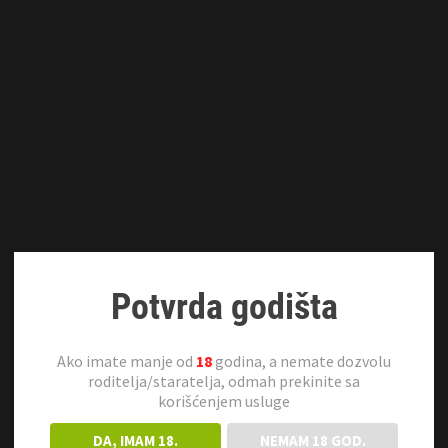
Potvrda godišta
Ako imate manje od
18
godina, a nemate dozvolu
roditelja/staratelja, odmah prekinite sa
korišćenjem usluge
DA, IMAM 18.
NEMAM 18 GOD.