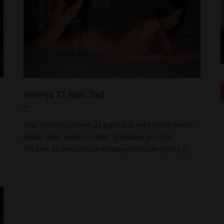
Sosa 30 Vršac
Valerija 21 Novi Sad
Ime: Valerija Godine: 21 godina O sebi: Volim imati
dobar seks, volim erotiku i gledanje pornića.
Tražim: Ja sam slatka mlada pohota devojka
[...]